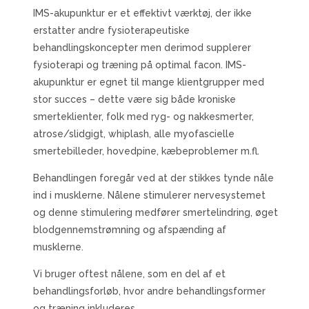
IMS-akupunktur er et effektivt værktøj, der ikke
erstatter andre fysioterapeutiske
behandlingskoncepter men derimod supplerer
fysioterapi og træning på optimal facon. IMS-
akupunktur er egnet til mange klientgrupper med
stor succes – dette være sig både kroniske
smerteklienter, folk med ryg- og nakkesmerter,
atrose/slidgigt, whiplash, alle myofascielle
smertebilleder, hovedpine, kæbeproblemer m.fl.
Behandlingen foregår ved at der stikkes tynde nåle
ind i musklerne. Nålene stimulerer nervesystemet
og denne stimulering medfører smertelindring, øget
blodgennemstrømning og afspænding af
musklerne.
Vi bruger oftest nålene, som en del af et
behandlingsforløb, hvor andre behandlingsformer
og træning inkluderes