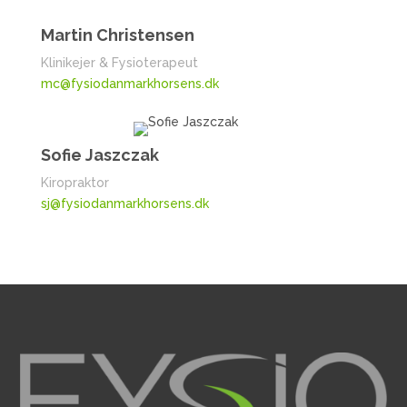
Martin Christensen
Klinikejer & Fysioterapeut
mc@fysiodanmarkhorsens.dk
Sofie Jaszczak
Kiropraktor
sj@fysiodanmarkhorsens.dk